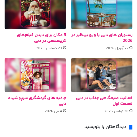
رستوران های دبی با ویو بینظیر در
5 مکان برای دیدن فیلم‌های
2026
کریسمسی در دبی
27 آوریل 2026
23 دسامبر 2025
فعالیت صبحگاهی جذاب در دبی
جاذبه های گردشگری سرپوشیده
قسمت اول
دبی
20 نوامبر 2025
4 می 2026
دیدگاهتان را بنویسید