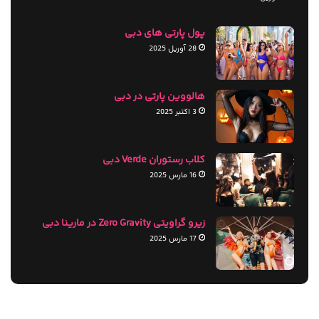
پول پارتی های دبی
28 آوریل 2025
هالووین پارتی در دبی
3 اکتبر 2025
کلاب رستوران Verde دبی
16 مارس 2025
زیرو گراویتی Zero Gravity در مارینا دبی
17 مارس 2025