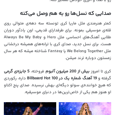
رو با صدا و انرژی خودش تسخیر کنه.
صدایی که نسل‌ها رو به هم وصل می‌کنه
کمتر هنرمندی مثل ماریا کری تونسته سه دهه‌ی متوالی روی
قله‌ی موسیقی بمونه. برای طرفدارای قدیمی، اون یادآور دوران
طلایی آهنگ‌های احساسی مثل Hero و Always Be My Baby
هست. برای نسل جدید، صدای کری با ترانه‌های همیشه درخشانی
مثل We Belong Together یا Fantasy شناخته میشه که هر سال
زمستون دوباره ترند میشن.
کری تا امروز
بیش از 200 میلیون آلبوم
فروخته،
5 جایزه‌ی گرمی
گرفته و
19 آهنگ شماره‌ یک در Billboard Hot 100
داره، رکوردی
که هیچ خواننده‌ی سولو دیگه‌ای بهش نرسیده. صدای پنج اکتاو
او هنوز هم یکی از خاص‌ترین‌ها در دنیای موسیقیه.