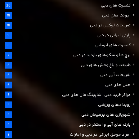
کنسرت های دبی
20
ایونت های دبی
18
تفریحات لوکس در دبی
18
پارتی ایرانی در دبی
9
کنسرت های ابوظبی
8
برج ها و سکوهای بازدید در دبی
7
طبیعت و باغ وحش های دبی
6
تفریحات آبی دبی
6
هتل های دبی
6
مراکز خرید دبی | شاپینگ مال های دبی
5
رویدادهای ورزشی
4
شهربازی های پرهیجان دبی
4
پارک های آبی و استخر در دبی
4
افراد موفق ایرانی در دبی و امارات
3