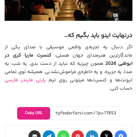
درنهایت اینو باید بگیم که…
اگر دنبال یه تجربه‌ی واقعی موسیقی با صدای یکی از
ماندگارترین هنرمندای جهان هستی،
کنسرت ماریا کری در
ابوظبی 2026
همون چیزیه که نباید از دست بدی. یه شب، یه
صدا، یه جزیره، و یه خاطره‌ی فراموش‌نشدنی. همیشه توی تمامی
ایونت‌ها و کنسرت‌ها میتونی روی تیم
پارتی فایندر فارسی
حساب کنی.
Copy URL
فیس بوک
X
لینکدین
‫پین‌ترست
واتس آپ
تلگرام
اشتراک گذاری از طریق ایمیل