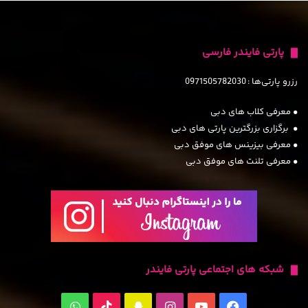
پارتی فایندر فارسی
رزرو پارتی‌ها :
0971505782030
• معرفی کلاب های دبی
• برگزاری بزرگترین پارتی های دبی
• معرفی بیزینس های موفق دبی
• معرفی تلنت های موفق دبی
شبکه های اجتماعی پارتی فایندر
فیس
یوتیوب
اینستاگرام
‫اسنپ
TikTok
واتس