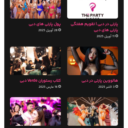
پارتی در دبی | تقویم هفتگی
پول پارتی های دبی
پارتی های دبی
28 آوریل 2025
11 آوریل 2025
هالووین پارتی در دبی
کلاب رستوران Verde دبی
3 اکتبر 2025
16 مارس 2025