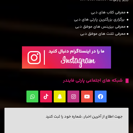
• معرفی کلاب های دبی
• برگزاری بزرگترین پارتی های دبی
• معرفی بیزینس های موفق دبی
• معرفی تلنت های موفق دبی
شبکه های اجتماعی پارتی فایندر
فیس
یوتیوب
اینستاگرام
‫اسنپ
TikTok
واتس
بوک
چت
آپ
جهت اطلاع از آخرین اخبار، شماره خود را ثبت کنید