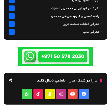
ایونت های ابوظبی
3
افراد موفق ایرانی در دبی و امارات
3
یات، کشتی و قایق تفریحی در دبی
1
معرفی امارات متحده عربی
1
معرفی دبی
1
ما را در شبکه های اجتماعی دنبال کنید
فیس
یوتیوب
اینستاگرام
‫اسنپ
TikTok
واتس
بوک
چت
آپ