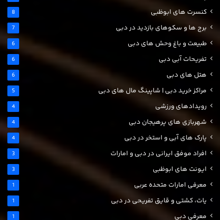
کنسرت های ابوظبی
8
برج ها و سکوهای بازدید در دبی
7
طبیعت و باغ وحش های دبی
6
تفریحات آبی دبی
6
هتل های دبی
6
مراکز خرید دبی | شاپینگ مال های دبی
5
رویدادهای ورزشی
4
شهربازی های پرهیجان دبی
4
پارک های آبی و استخر در دبی
4
افراد موفق ایرانی در دبی و امارات
3
ایونت های ابوظبی
3
معرفی امارات متحده عربی
1
یات، کشتی و قایق تفریحی در دبی
1
معرفی دبی
1