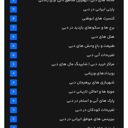
محله های دبی | بهترین مناطق دبی برای زندگی
9
پارتی ایرانی در دبی
9
کنسرت های ابوظبی
8
برج ها و سکوهای بازدید در دبی
7
هتل های دبی
6
طبیعت و باغ وحش های دبی
6
تفریحات آبی دبی
6
مراکز خرید دبی | شاپینگ مال های دبی
5
رویدادهای ورزشی
4
شهربازی های پرهیجان دبی
4
موزه ها و اماکن تاریخی دبی
4
پارک های آبی و استخر در دبی
4
تفریحات کودکان در دبی
3
بیزینس های موفق ایرانی در دبی
3