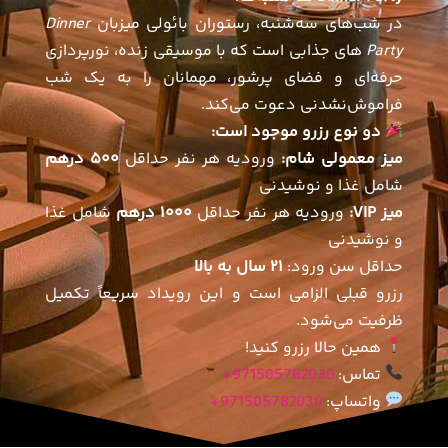
در شب‌های سه‌شنبه، رستوران بائولی میزبان
Dinner
Party
های جذابی است که با موسیقی زنده، نورپردازی
حرفه‌ای و فضای پرشور، مهمانان را به یک شب
فراموش‌نشدنی دعوت می‌کند.
دو نوع رزرو موجود است:
میز معمولی شام:
ورودیه هر نفر حداقل
۵۰۰ درهم
شامل غذا و نوشیدنی
میز VIP:
ورودیه هر نفر حداقل
۱۰۰۰ درهم
شامل غذا
و نوشیدنی
حداقل سن ورود:
۲۱ سال به بالا
رزرو قبلی الزامی است و این رویداد سریعاً تکمیل
ظرفیت می‌شود.
همین حالا رزرو کنید!
تماس:
971505782030+
واتساپ:
971505782030+