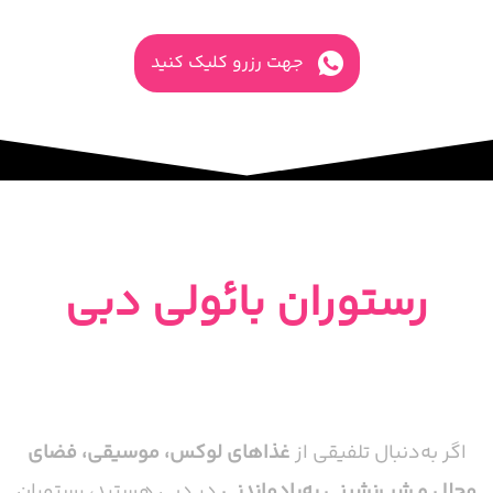
رستوران بائولی دبی Baoli Dubai
جهت رزرو کلیک کنید
پارتی شبانه دبی در
رستوران بائولی دبی
آدرس : ساحل J1، رستوران بائولی در خیابان
2A جمیرا 1
اگر به‌دنبال تلفیقی از
غذاهای لوکس، موسیقی، فضای
مجلل و شب‌نشینی به‌یادماندنی
در دبی هستید، رستوران