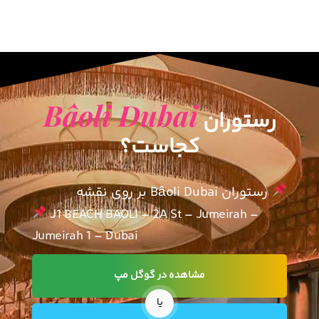
Bâoli Dubai
رستوران
کجاست؟
رستوران Bâoli Dubai بر روی نقشه
J1 BEACH BAOLI – 2A St – Jumeirah –
Jumeirah 1 – Dubai
مشاهده در گوگل مپ
یا