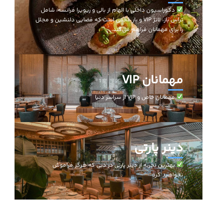
دکوراسیون داخلی با الهام از بالی و ریویرا فرانسه، شامل
تراس باز، لانژ VIP و بار مخفی است که فضایی دلنشین و مجلل
را برای مهمانان فراهم می‌کند.
مهمانان VIP
مهمانان خاص و VIP از سراسر دنیا
دینر پارتی
بهترین تجربه از دینر پارتی در دبی که هرگز فراموش
نخواهید کرد