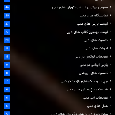
معرفی بهترین کافه رستوران های دبی
46
نمایشگاه های دبی
29
لیست پارتی های دبی
27
لیست بهترین کلاب های دبی
27
کنسرت های دبی
20
ایونت های دبی
18
تفریحات لوکس در دبی
18
پارتی ایرانی در دبی
9
کنسرت های ابوظبی
8
برج ها و سکوهای بازدید در دبی
7
طبیعت و باغ وحش های دبی
6
تفریحات آبی دبی
6
هتل های دبی
6
مراکز خرید دبی | شاپینگ مال های دبی
5